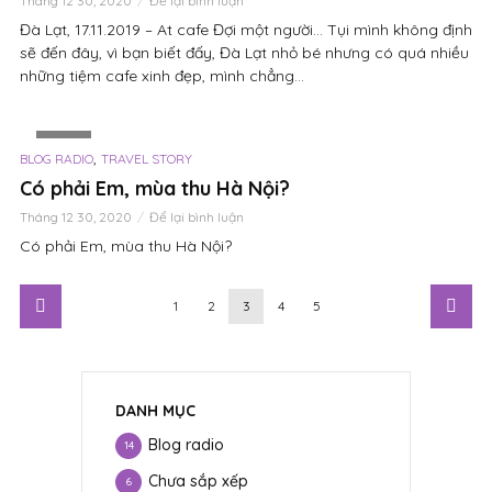
Tháng 12 30, 2020
Để lại bình luận
Đà Lạt, 17.11.2019 – At cafe Đợi một người… Tụi mình không định
sẽ đến đây, vì bạn biết đấy, Đà Lạt nhỏ bé nhưng có quá nhiều
những tiệm cafe xinh đẹp, mình chẳng...
VIDEO
,
BLOG RADIO
TRAVEL STORY
Có phải Em, mùa thu Hà Nội?
Tháng 12 30, 2020
Để lại bình luận
Có phải Em, mùa thu Hà Nội?
1
2
3
4
5
DANH MỤC
Blog radio
14
Chưa sắp xếp
6