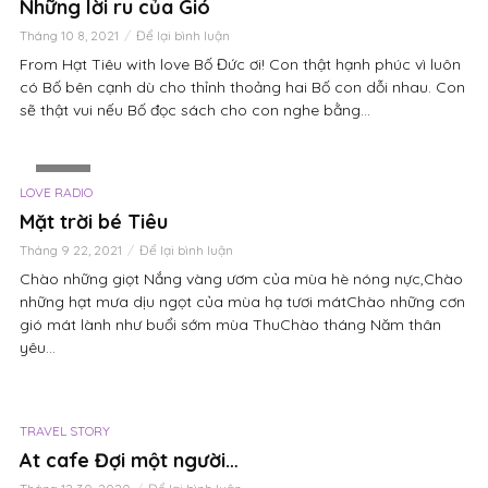
Những lời ru của Gió
Tháng 10 8, 2021
Để lại bình luận
From Hạt Tiêu with love Bố Đức ơi! Con thật hạnh phúc vì luôn
có Bố bên cạnh dù cho thỉnh thoảng hai Bố con dỗi nhau. Con
sẽ thật vui nếu Bố đọc sách cho con nghe bằng...
VIDEO
LOVE RADIO
Mặt trời bé Tiêu
Tháng 9 22, 2021
Để lại bình luận
Chào những giọt Nắng vàng ươm của mùa hè nóng nực,Chào
những hạt mưa dịu ngọt của mùa hạ tươi mátChào những cơn
gió mát lành như buổi sớm mùa ThuChào tháng Năm thân
yêu...
TRAVEL STORY
At cafe Đợi một người…