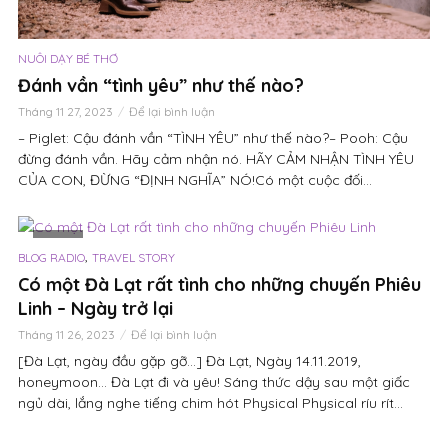
NUÔI DẠY BÉ THƠ
Đánh vần “tình yêu” như thế nào?
Tháng 11 27, 2023
Để lại bình luận
– Piglet: Cậu đánh vần “TÌNH YÊU” như thế nào?– Pooh: Cậu
đừng đánh vần. Hãy cảm nhận nó. HÃY CẢM NHẬN TÌNH YÊU
CỦA CON, ĐỪNG “ĐỊNH NGHĨA” NÓ!Có một cuộc đối...
VIDEO
,
BLOG RADIO
TRAVEL STORY
Có một Đà Lạt rất tình cho những chuyến Phiêu
Linh – Ngày trở lại
Tháng 11 26, 2023
Để lại bình luận
[Đà Lạt, ngày đầu gặp gỡ…] Đà Lạt, Ngày 14.11.2019,
honeymoon… Đà Lạt đi và yêu! Sáng thức dậy sau một giấc
ngủ dài, lắng nghe tiếng chim hót Physical Physical ríu rít...