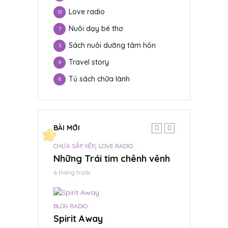
Love radio
10
Nuôi dạy bé thơ
7
Sách nuôi dưỡng tâm hồn
3
Travel story
9
Tủ sách chữa lành
8
BÀI MỚI
,
CHƯA SẮP XẾP
LOVE RADIO
CHƯA SẮP XẾP
ừ Đất mẹ
Những Trái tim chênh vênh
Cơn gió làn
6 tháng trước
Tháng 6 19, 2024
BLOG RADIO
CHƯA SẮP XẾP
c. Tết là hy
Spirit Away
Tết là hạnh 