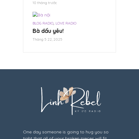
vọng.
10 tháng trước
Tháng 6 18, 2024
,
BLOG RADIO
LOVE RADIO
Bà dấu yêu!
Tháng 5 22, 2025
One day someone is going to hug you so
tight that all of your broken pieces will fit