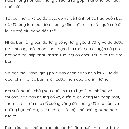
học, những hòn đá, những chiếc lá rơi góp nhặt ở nơi bạn đặt
chân đến.
Tất cả những ký ức đã qua, dù vui vẻ hạnh phúc hay buồn bã,
dù đã từng làm bạn tổn thương đến mức chỉ muốn quên nó đi,
lại có thể dịu dàng đến thế.
Nhắc bạn rằng bạn đã từng sống, từng yêu thương và đã được
yêu thương, mỗi bước chân bạn đi là một câu chuyện đầy ắp
bất ngờ, nối tiếp nhau thành suối nguồn chảy sâu dưới trái tim
bạn.
Và bạn hiểu rằng, giây phút bạn chọn cách nhìn lại ký ức đã
qua, chính là lúc bạn nhận được món quà dịu êm từ nó.
Khi suối nguồn chảy sâu dưới trái tim bạn ủi an những vết
thương, hàn gắn những đổ vỡ, cuồn cuộn dâng lên ngập mắt,
thành cơn mưa nhỏ đổ xuống vùng đất tưởng đã khô cằn, và
những hạt mầm lại vươn cao, thức dậy, nở những bông hoa
rực rỡ.
Bạn hiểu, bạn không bao giờ có thể lãng quên mọi thứ, bởi vì