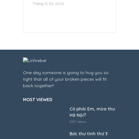
hiêu Linh –
Tháng 12 30, 2020
Tháng 12 30, 2020
One day someone is going to hug you so
tight that all of your broken pieces will fit
back together!!
MOST VIEWED
Có phải Em, mùa thu
Hà Nội?
243 views
Bức thư tình thứ 3