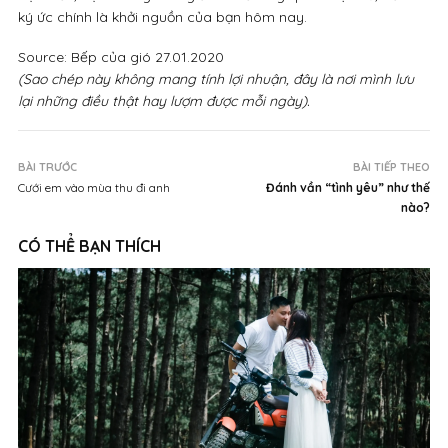
ký ức chính là khởi nguồn của bạn hôm nay.
Source: Bếp của gió 27.01.2020
(Sao chép này không mang tính lợi nhuận, đây là nơi mình lưu
lại những điều thật hay lượm được mỗi ngày).
BÀI TRƯỚC
BÀI TIẾP THEO
Cưới em vào mùa thu đi anh
Đánh vần “tình yêu” như thế
nào?
CÓ THỂ BẠN THÍCH