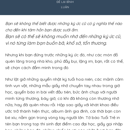
ĐỂ LẠI BÌNH
LUẬN
Bạn sẽ không thể biết được những ký ức cũ có ý nghĩa thế nào
cho đến khi tâm hồn bạn được sưởi ấm.
Bạn sẽ có thể sẽ không muốn nhớ đến những ký ức cũ,
vì nó từng làm bạn buồn bã, khổ sở, tổn thương.
Nhưng khi bạn đứng trước những ký ức đó, như các món đồ
quên lãng trong nhà kho, phủ đầy bụi, lặng im, bạn, rất có thể,
sẽ chọn cách đắm mình trong đó.
Như lật giở những quyển nhật ký tuổi hoa niên, các mảnh cảm
tình vụn vặt, những mẫu giấy nhớ chuyền tay nhau trong giờ
học, quyển báo in bài viết đầu tiên, bức ảnh chụp với người
mình từng thương, bây giờ, có khi đã không còn thương nhớ
nữa, hay đã quên nhau rồi. Hộp sao giấy với khát khao điều
ước trở thành hiện thực, album ảnh gia đình, cái thời bạn còn
bé xíu, nằm gọn trong vòng tay người lớn. Tờ báo Tuổi Trẻ in
tên bạn trong top thí sinh đạt điểm cao đại học, giấy gọi nhập