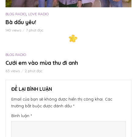
,
BLOG RADIO
LOVE RADIO
Bà dấu yêu!
140 views
7 phút đọc
BLOG RADIO
Cưới em vào mùa thu đi anh
63 views
2 phút đọc
ĐỂ LẠI BÌNH LUẬN
Email của bạn sẽ không được hiển thị công khai.
Các
trường bắt buộc được đánh dấu
*
Bình luận
*