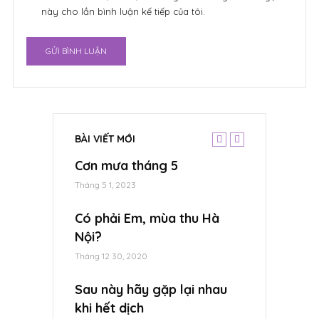
này cho lần bình luận kế tiếp của tôi.
BÀI VIẾT MỚI
ppy Wedding
Cơn mưa tháng 5
Hà Nội, nhữ
nh Hường
nắng….
Tháng 5 1, 2023
Tháng 12 30, 2020
Có phải Em, mùa thu Hà
 Slide Show
Nội?
Ký ức tinh k
hanh Hường
Tháng 12 30, 2020
Tháng 12 30, 2020
Sau này hãy gặp lại nhau
Hello Viet
ất tình cho
khi hết dịch
Hà Nội 2019