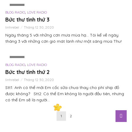
VIDEO
,
BLOG RADIO
LOVE RADIO
Bức thư tình thứ 3
linhrebel
Tháng 12 30, 2020
Ngày tháng 5 với những cơn mưa mùa hạ… Tôi kể về ngày
tháng 3 với những cơn gió mát lành như một sáng mùa Thu!
VIDEO
,
BLOG RADIO
LOVE RADIO
Bức thư tình thứ 2
linhrebel
Tháng 12 30, 2020
Stt1: Anh có thể mời Em cốc sữa chua thay cho phí ship đồ
được không? Stt2: Có thể Em không là người đầu tiên, nhưng
có thể Em sẽ là người...
1
2