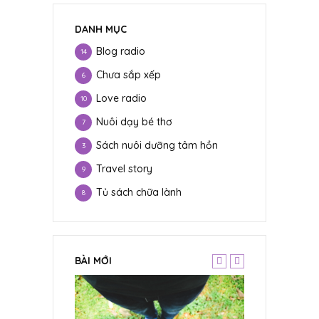
DANH MỤC
Blog radio
14
Chưa sắp xếp
6
Love radio
10
Nuôi dạy bé thơ
7
Sách nuôi dưỡng tâm hồn
3
Travel story
9
Tủ sách chữa lành
8
BÀI MỚI
CHƯA SẮP XẾP
ừ Đất mẹ
Cơn gió làn