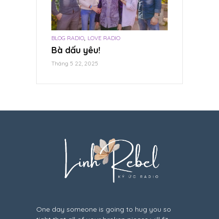
,
BLOG RADIO
LOVE RADIO
Bà dấu yêu!
Tháng 5 22, 2025
One day someone is going to hug you so