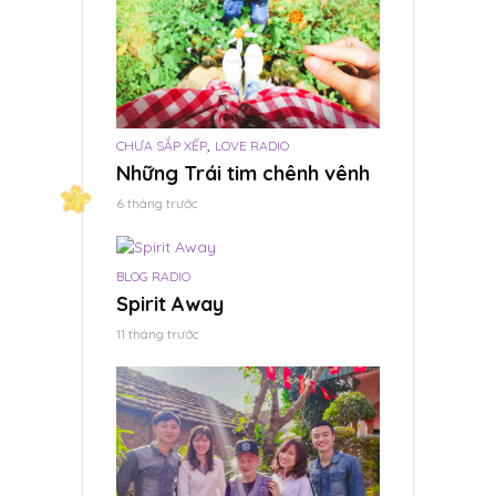
Tháng 6 19, 2024
CHƯA SẮP XẾP
c. Tết là hy
Tết là hạnh 
vọng.
,
CHƯA SẮP XẾP
LOVE RADIO
Tháng 6 18, 2024
Những Trái tim chênh vênh
6 tháng trước
BLOG RADIO
Spirit Away
11 tháng trước