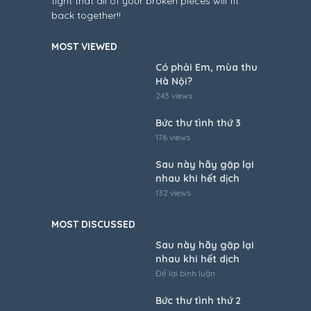
tight that all of your broken pieces will fit
back together!!
MOST VIEWED
Có phải Em, mùa thu
Hà Nội?
243 views
Bức thư tình thứ 3
176 views
Sau này hãy gặp lại
nhau khi hết dịch
132 views
MOST DISCUSSED
Sau này hãy gặp lại
nhau khi hết dịch
Để lại bình luận
Bức thư tình thứ 2