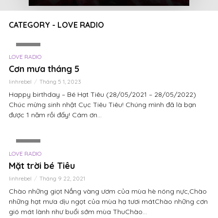
CATEGORY - LOVE RADIO
VIDEO
LOVE RADIO
Cơn mưa tháng 5
linhrebel
Tháng 5 1, 2023
Happy birthday – Bé Hạt Tiêu (28/05/2021 – 28/05/2022)
Chúc mừng sinh nhật Cục Tiêu Tiêu! Chúng mình đã là bạn
được 1 năm rồi đấy! Cám ơn...
VIDEO
LOVE RADIO
Mặt trời bé Tiêu
linhrebel
Tháng 9 22, 2021
Chào những giọt Nắng vàng ươm của mùa hè nóng nực,Chào
những hạt mưa dịu ngọt của mùa hạ tươi mátChào những cơn
gió mát lành như buổi sớm mùa ThuChào...