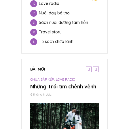
Love radio
10
Nuôi dạy bé thơ
7
Sách nuôi dưỡng tâm hồn
3
Travel story
9
Tủ sách chữa lành
8
BÀI MỚI
,
CHƯA SẮP XẾP
LOVE RADIO
CHƯA SẮP XẾP
ừ Đất mẹ
Những Trái tim chênh vênh
Cơn gió làn
6 tháng trước
Tháng 6 19, 2024
CHƯA SẮP XẾP
c. Tết là hy
Tết là hạnh 
vọng.