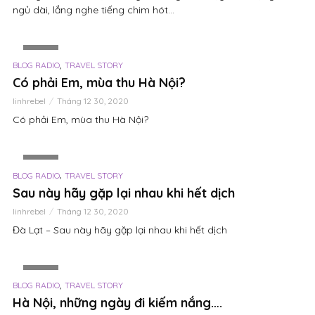
ngủ dài, lắng nghe tiếng chim hót...
VIDEO
,
BLOG RADIO
TRAVEL STORY
Có phải Em, mùa thu Hà Nội?
linhrebel
Tháng 12 30, 2020
Có phải Em, mùa thu Hà Nội?
VIDEO
,
BLOG RADIO
TRAVEL STORY
Sau này hãy gặp lại nhau khi hết dịch
linhrebel
Tháng 12 30, 2020
Đà Lạt – Sau này hãy gặp lại nhau khi hết dịch
VIDEO
,
BLOG RADIO
TRAVEL STORY
Hà Nội, những ngày đi kiếm nắng….