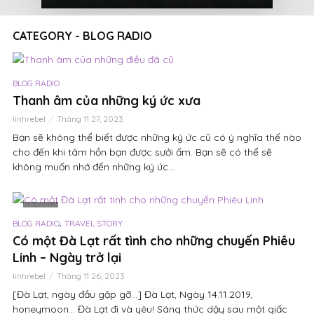
CATEGORY - BLOG RADIO
BLOG RADIO
Thanh âm của những ký ức xưa
linhrebel
Tháng 11 27, 2023
Bạn sẽ không thể biết được những ký ức cũ có ý nghĩa thế nào
cho đến khi tâm hồn bạn được sưởi ấm. Bạn sẽ có thể sẽ
không muốn nhớ đến những ký ức...
VIDEO
,
BLOG RADIO
TRAVEL STORY
Có một Đà Lạt rất tình cho những chuyến Phiêu
Linh – Ngày trở lại
linhrebel
Tháng 11 26, 2023
[Đà Lạt, ngày đầu gặp gỡ…] Đà Lạt, Ngày 14.11.2019,
honeymoon… Đà Lạt đi và yêu! Sáng thức dậy sau một giấc