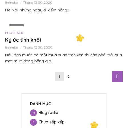
linhrebel
Tháng 12 30, 2020
Hà Nội, những ngày đi kiếm nắng….
VIDEO
BLOG RADIO
Ký ức tinh khôi
linhrebel
Tháng 12 30, 2020
Nếu bạn muốn có một mùa xuân trọn vẹn thì cần phải trải qua
một mùa đông băng giá.
1
2
DANH MỤC
Blog radio
14
Chưa sắp xếp
6