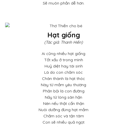
Sẽ muôn phần dễ hơn.
Hạt giống
(Tác giả: Thanh Hiền)
Ai cũng nhiều hạt giống
Tốt xấu ở trong mình
Huỷ diệt hay tái sinh
Là do con chăm sóc
Chân thành là hạt thóc
Này từ mầm yêu thương
Phản bội là con đường
Nảy từ lòng sân hận
Nên nếu thật cẩn thận
Nuôi dưỡng đúng hạt mầm
Chăm sóc và tận tâm
Con sẽ nhiều quả ngọt