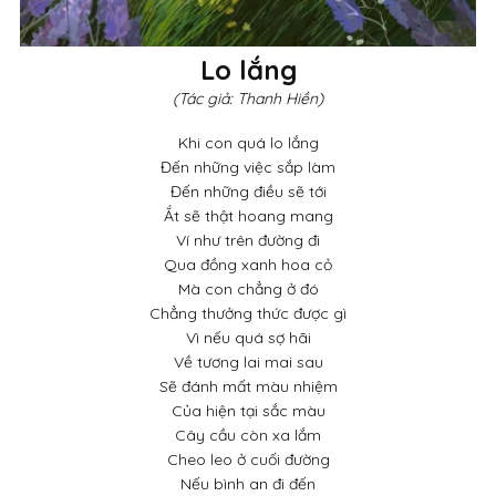
Lo lắng
(Tác giả: Thanh Hiền)
Khi con quá lo lắng
Đến những việc sắp làm
Đến những điều sẽ tới
Ắt sẽ thật hoang mang
Ví như trên đường đi
Qua đồng xanh hoa cỏ
Mà con chẳng ở đó
Chẳng thưởng thức được gì
Vì nếu quá sợ hãi
Về tương lai mai sau
Sẽ đánh mất màu nhiệm
Của hiện tại sắc màu
Cây cầu còn xa lắm
Cheo leo ở cuối đường
Nếu bình an đi đến