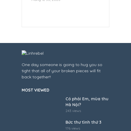
One day someone is going to hug you so
tight that all of your broken pieces will fit
back together!!
MOST VIEWED
Có phải Em, mùa thu
Hà Nội?
243 views
Bức thư tình thứ 3
176 views