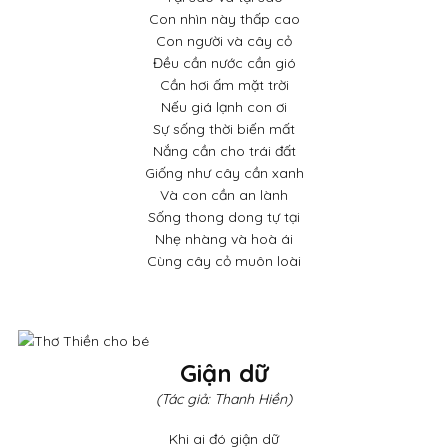
Con nhìn này thấp cao
Con người và cây cỏ
Đều cần nước cần gió
Cần hơi ấm mặt trời
Nếu giá lạnh con ơi
Sự sống thời biến mất
Nắng cần cho trái đất
Giống như cây cần xanh
Và con cần an lành
Sống thong dong tự tại
Nhẹ nhàng và hoà ái
Cùng cây cỏ muôn loài
Giận dữ
(Tác giả: Thanh Hiền)
Khi ai đó giận dữ