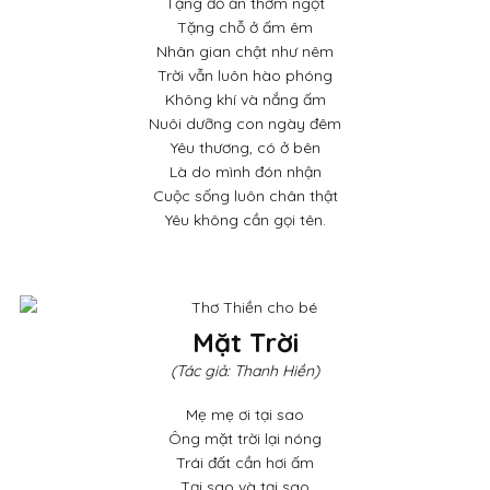
Tặng đồ ăn thơm ngọt
Tặng chỗ ở ấm êm
Nhân gian chật như nêm
Trời vẫn luôn hào phóng
Không khí và nắng ấm
Nuôi dưỡng con ngày đêm
Yêu thương, có ở bên
Là do mình đón nhận
Cuộc sống luôn chân thật
Yêu không cần gọi tên.
Mặt Trời
(Tác giả: Thanh Hiền)
Mẹ mẹ ơi tại sao
Ông mặt trời lại nóng
Trái đất cần hơi ấm
Tại sao và tại sao