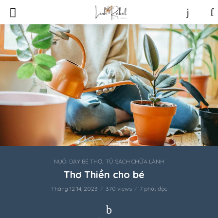
,
NUÔI DẠY BÉ THƠ
TỦ SÁCH CHỮA LÀNH
Thơ Thiền cho bé
Tháng 12 14, 2023
370 views
7 phút đọc