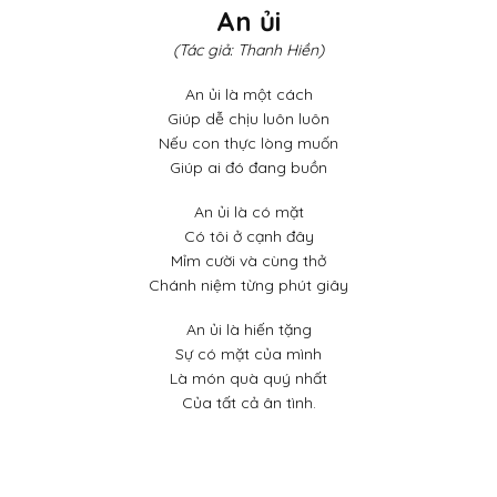
An ủi
(Tác giả: Thanh Hiền)
An ủi là một cách
Giúp dễ chịu luôn luôn
Nếu con thực lòng muốn
Giúp ai đó đang buồn
An ủi là có mặt
Có tôi ở cạnh đây
Mỉm cười và cùng thở
Chánh niệm từng phút giây
An ủi là hiến tặng
Sự có mặt của mình
Là món quà quý nhất
Của tất cả ân tình.