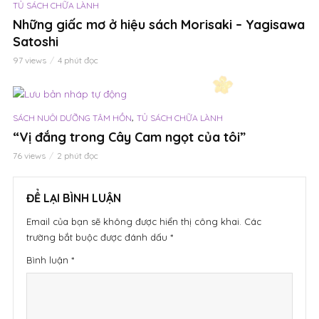
TỦ SÁCH CHỮA LÀNH
Những giấc mơ ở hiệu sách Morisaki – Yagisawa
Satoshi
97 views
4 phút đọc
,
SÁCH NUÔI DƯỠNG TÂM HỒN
TỦ SÁCH CHỮA LÀNH
“Vị đắng trong Cây Cam ngọt của tôi”
76 views
2 phút đọc
ĐỂ LẠI BÌNH LUẬN
Email của bạn sẽ không được hiển thị công khai.
Các
trường bắt buộc được đánh dấu
*
Bình luận
*