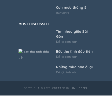
Cơn mưa tháng 5
169 views
MOST DISCUSSED
Tìm nhau giữa Sài
Gòn
Để lại bình luận
Bức thư tình đầu tiên
Để lại bình luận
Những mùa hoa ở lại
Để lại bình luận
COPYRIGHT © 2026. CREATED BY
LINH REBEL
.