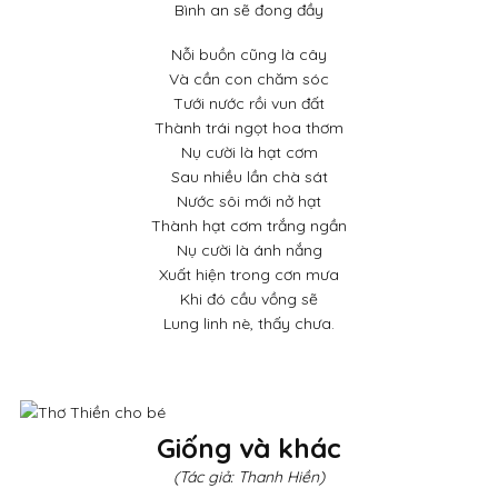
Bình an sẽ đong đầy
Nỗi buồn cũng là cây
Và cần con chăm sóc
Tưới nước rồi vun đất
Thành trái ngọt hoa thơm
Nụ cười là hạt cơm
Sau nhiều lần chà sát
Nước sôi mới nở hạt
Thành hạt cơm trắng ngần
Nụ cười là ánh nắng
Xuất hiện trong cơn mưa
Khi đó cầu vồng sẽ
Lung linh nè, thấy chưa.
Giống và khác
(Tác giả: Thanh Hiền)