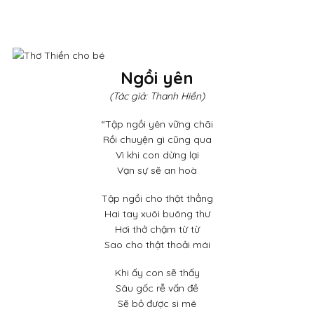
Ngồi yên
(Tác giả: Thanh Hiền)
“Tập ngồi yên vững chãi
Rồi chuyện gì cũng qua
Vì khi con dừng lại
Vạn sự sẽ an hoà
Tập ngồi cho thật thẳng
Hai tay xuôi buông thư
Hơi thở chậm từ từ
Sao cho thật thoải mái
Khi ấy con sẽ thấy
Sâu gốc rễ vấn đề
Sẽ bỏ được si mê