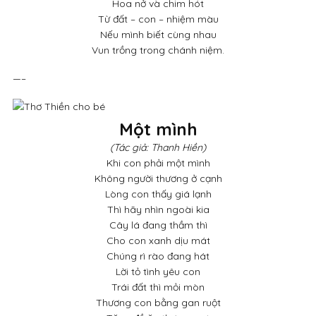
Hoa nở và chim hót
Từ đất – con – nhiệm màu
Nếu mình biết cùng nhau
Vun trồng trong chánh niệm.
—–
Một mình
(Tác giả: Thanh Hiền)
Khi con phải một mình
Không người thương ở cạnh
Lòng con thấy giá lạnh
Thì hãy nhìn ngoài kia
Cây lá đang thầm thì
Cho con xanh dịu mát
Chúng rì rào đang hát
Lời tỏ tình yêu con
Trái đất thì mỏi mòn
Thương con bằng gan ruột