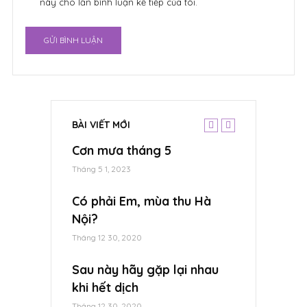
này cho lần bình luận kế tiếp của tôi.
BÀI VIẾT MỚI
ppy Wedding
Cơn mưa tháng 5
Hà Nội, nhữ
nh Hường
nắng….
Tháng 5 1, 2023
Tháng 12 30, 2020
Có phải Em, mùa thu Hà
 Slide Show
Nội?
Ký ức tinh k
hanh Hường
Tháng 12 30, 2020
Tháng 12 30, 2020
Sau này hãy gặp lại nhau
Hello Viet
ất tình cho
khi hết dịch
Hà Nội 2019
hiêu Linh –
Tháng 12 30, 2020
Tháng 12 30, 2020