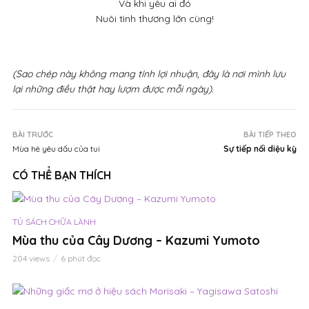
Và khi yêu ai đó
Nuôi tình thương lớn cùng!
(Sao chép này không mang tính lợi nhuận, đây là nơi mình lưu
lại những điều thật hay lượm được mỗi ngày).
BÀI TRƯỚC
BÀI TIẾP THEO
Mùa hè yêu dấu của tui
Sự tiếp nối diệu kỳ
CÓ THỂ BẠN THÍCH
TỦ SÁCH CHỮA LÀNH
Mùa thu của Cây Dương – Kazumi Yumoto
204 views
6 phút đọc