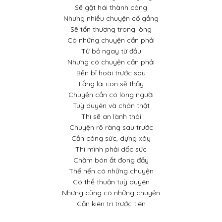
Sẽ gặt hái thành công
Nhưng nhiều chuyện cố gắng
Sẽ tổn thương trong lòng
Có những chuyện cần phải
Từ bỏ ngay từ đầu
Nhưng có chuyện cần phải
Bền bỉ hoài trước sau
Lắng lại con sẽ thấy
Chuyện cần có lòng người
Tuỳ duyên và chân thật
Thì sẽ an lành thôi
Chuyện rõ ràng sau trước
Cần công sức, dựng xây
Thì mình phải dốc sức
Chăm bón ắt đong đầy
Thế nến có những chuyện
Có thể thuận tuỳ duyên
Nhưng cũng có những chuyện
Cần kiên trì trước tiên