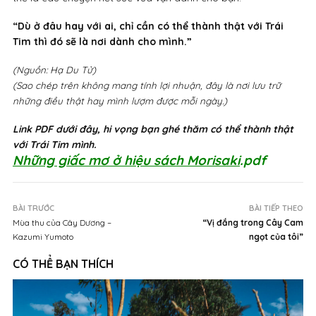
“Dù ở đâu hay với ai, chỉ cần có thể thành thật với Trái
Tim thì đó sẽ là nơi dành cho mình.”
(Nguồn: Hạ Du Tử)
(Sao chép trên không mang tính lợi nhuận, đây là nơi lưu trữ
những điều thật hay mình lượm được mỗi ngày.)
Link PDF dưới đây, hi vọng bạn ghé thăm có thể thành thật
với Trái Tim mình.
Những giấc mơ ở hiệu sách Morisaki
.pdf
BÀI TRƯỚC
BÀI TIẾP THEO
Mùa thu của Cây Dương –
“Vị đắng trong Cây Cam
Kazumi Yumoto
ngọt của tôi”
CÓ THỂ BẠN THÍCH