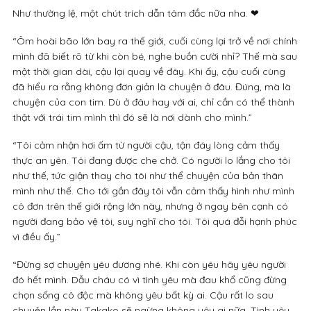
Như thường lệ, một chút trích dẫn tâm đắc nữa nha. ❤
“Ôm hoài bão lớn bay ra thế giới, cuối cùng lại trở về nơi chính
mình đã biết rõ từ khi còn bé, nghe buồn cười nhỉ? Thế mà sau
một thời gian dài, cậu lại quay về đây. Khi ấy, cậu cuối cùng
đã hiểu ra rằng không đơn giản là chuyện ở đâu. Đúng, mà là
chuyện của con tim. Dù ở đâu hay với ai, chỉ cần có thể thành
thật với trái tim mình thì đó sẽ là nơi dành cho mình.”
“Tôi cảm nhận hơi ấm từ người cậu, tận đáy lòng cảm thấy
thực an yên. Tôi đang được che chở. Có người lo lắng cho tôi
như thế, tức giận thay cho tôi như thể chuyện của bản thân
mình như thế. Cho tới gần đây tôi vẫn cảm thấy hình như mình
cô đơn trên thế giới rộng lớn này, nhưng ở ngay bên cạnh có
người đang bảo vệ tôi, suy nghĩ cho tôi. Tôi quá đỗi hạnh phúc
vì điều ấy.”
“Đừng sợ chuyện yêu đương nhé. Khi còn yêu hãy yêu người
đó hết mình. Dẫu cháu có vì tình yêu mà đau khổ cũng đừng
chọn sống cô độc mà không yêu bất kỳ ai. Cậu rất lo sau
chuyện lần này Takako sẽ ngừng không yêu ai nữa. Tình yêu