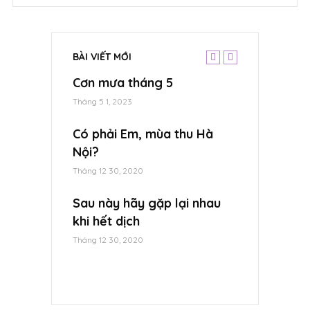
BÀI VIẾT MỚI
ppy Wedding
Cơn mưa tháng 5
Hà Nội, nhữ
nh Hường
nắng….
Tháng 5 1, 2023
Tháng 12 30, 2020
Có phải Em, mùa thu Hà
 Slide Show
Nội?
Ký ức tinh k
hanh Hường
Tháng 12 30, 2020
Tháng 12 30, 2020
Sau này hãy gặp lại nhau
Hello Viet
ất tình cho
khi hết dịch
Hà Nội 2019
hiêu Linh –
Tháng 12 30, 2020
Tháng 12 30, 2020