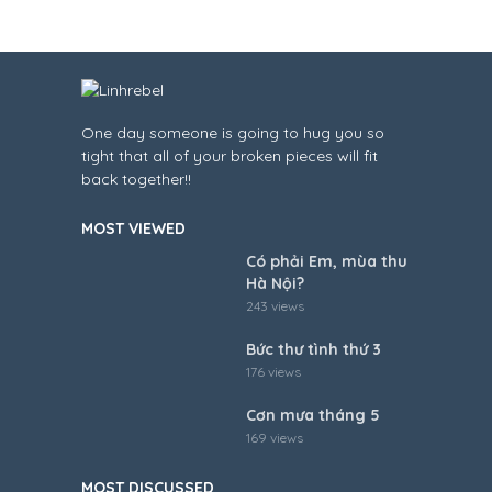
One day someone is going to hug you so
tight that all of your broken pieces will fit
back together!!
MOST VIEWED
Có phải Em, mùa thu
Hà Nội?
243 views
Bức thư tình thứ 3
176 views
Cơn mưa tháng 5
169 views
MOST DISCUSSED