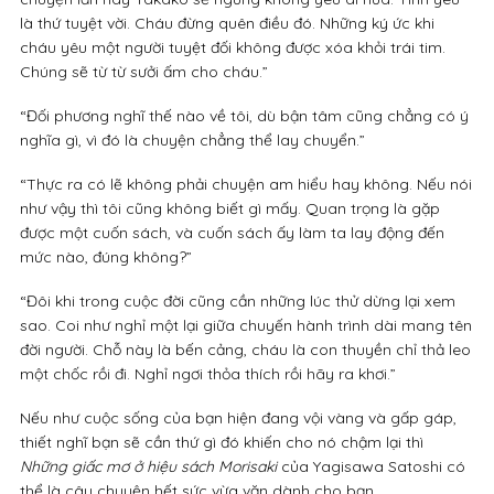
là thứ tuyệt vời. Cháu đừng quên điều đó. Những ký ức khi
cháu yêu một người tuyệt đối không được xóa khỏi trái tim.
Chúng sẽ từ từ sưởi ấm cho cháu.”
“Đối phương nghĩ thế nào về tôi, dù bận tâm cũng chẳng có ý
nghĩa gì, vì đó là chuyện chẳng thể lay chuyển.”
“Thực ra có lẽ không phải chuyện am hiểu hay không. Nếu nói
như vậy thì tôi cũng không biết gì mấy. Quan trọng là gặp
được một cuốn sách, và cuốn sách ấy làm ta lay động đến
mức nào, đúng không?”
“Đôi khi trong cuộc đời cũng cần những lúc thử dừng lại xem
sao. Coi như nghỉ một lại giữa chuyến hành trình dài mang tên
đời người. Chỗ này là bến cảng, cháu là con thuyền chỉ thả leo
một chốc rồi đi. Nghỉ ngơi thỏa thích rồi hãy ra khơi.”
Nếu như cuộc sống của bạn hiện đang vội vàng và gấp gáp,
thiết nghĩ bạn sẽ cần thứ gì đó khiến cho nó chậm lại thì
Những giấc mơ ở hiệu sách Morisaki
của Yagisawa Satoshi có
thể là câu chuyện hết sức vừa vặn dành cho bạn.