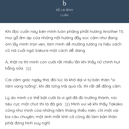
ĐỂ LẠI BÌNH
LUẬN
Khi đọc cuốn này bên mình luôn phảng phất hương Another 13,
mùi gỗ ấm áp của những nốt hương đầy xúc cảm như đang
ôm lấy mình trọn vẹn, làm mình dễ mường tượng ra hiệu sách
cũ nơi cuối ngõ Sakura một cách dễ dàng.
À, thật ra thì mình còn cười rất nhiều lần khi thấy nữ chính hụt
hẫng nữa. :)))
Cái cảm giác n
gây thơ, đ
ôi lúc là khờ dại vì tự bản thân “si
tâm vọng tưởng”, khi đã từng trải qua rồi, thì rất dễ đồng cảm.
Lý do mình có thể bật cười là vì giờ đã đủ trưởng thành, nói
tiêu cực một chút thì là đã già. :))) Mình vui vẻ khi thấy Takako
cũng như mình của những năm tháng thiếu niên, chỉ một vài
ba câu chuyện, một ánh mắt tình cờ cũng đủ làm bản thân
phải đứng hình suy nghĩ.