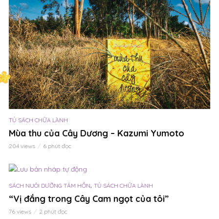
TỦ SÁCH CHỮA LÀNH
Mùa thu của Cây Dương – Kazumi Yumoto
204 views
6 phút đọc
,
SÁCH NUÔI DƯỠNG TÂM HỒN
TỦ SÁCH CHỮA LÀNH
“Vị đắng trong Cây Cam ngọt của tôi”
76 views
2 phút đọc